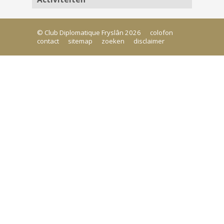
© Club Diplomatique Fryslân 2026
colofon
contact
sitemap
zoeken
disclaimer