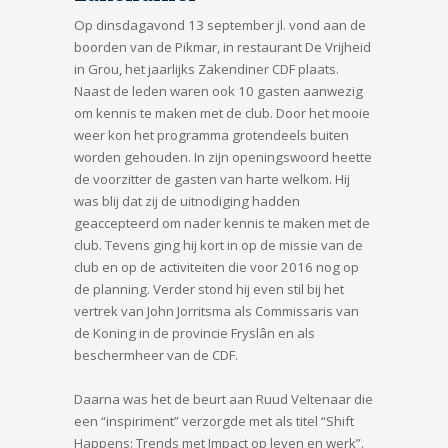
Op dinsdagavond 13 september jl. vond aan de
boorden van de Pikmar, in restaurant De Vrijheid
in Grou, het jaarlijks Zakendiner CDF plaats.
Naast de leden waren ook 10 gasten aanwezig
om kennis te maken met de club. Door het mooie
weer kon het programma grotendeels buiten
worden gehouden. In zijn openingswoord heette
de voorzitter de gasten van harte welkom. Hij
was blij dat zij de uitnodiging hadden
geaccepteerd om nader kennis te maken met de
club. Tevens ging hij kort in op de missie van de
club en op de activiteiten die voor 2016 nog op
de planning. Verder stond hij even stil bij het
vertrek van John Jorritsma als Commissaris van
de Koning in de provincie Fryslân en als
beschermheer van de CDF.
Daarna was het de beurt aan Ruud Veltenaar die
een “inspiriment” verzorgde met als titel “Shift
Happens: Trends met Impact op leven en werk”.