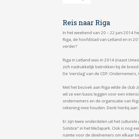
Reis naar Riga
In het weekend van 20 – 22 juni 2014 h
Riga, de hoofdstad van Letland en in 2
verder?
Riga in Letland was in 2014 (naast Umeo
zich nadrukkelijk betrokken bij de bre
De ‘vierslag’ van de CDF: Ondernemers, 
Met het bezoek aan Riga wilde de club z
wil ze een basis leggen voor een inte
ondernemers en de organisatie van Riga
rekening mee houden. Denk hierbij aan 
Er zijn twee onderdelen uit het culture
Solstice” in het Mežapark. Ook is nog 
ruimte voor de deelnemers om elkaar be