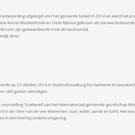
verantwoording afgelegd voor het gevoerde beleid in 2014 en werd het 
ane Keizer-Mastenbroek en Oeds Bijlsma gekozen als nieuwe bestuursled
kt voor zijn gewaardeerde inzet als bestuurslid.
lijk diner.
seerde op 23 oktober 2014 in Stadsschouwburg De Harmonie te Leeuwarden
r zelf gasten uitnodigen.
 voorstelling ‘Scattered’ van het internationaal geroemde gezelschap Mo
 in de sfeer van de vier elementen: vuur, water, aarde en lucht. Het wa
en in een heel bijzondere omgeving.