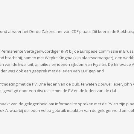
 al weer het Derde Zakendiner van CDF plaats. Dit keer in de Blokhuis
ze Permanente Vertegenwoordiger (PV) bij de Europese Commissie in Bruss
bracht hij, samen met Wepke Kingma (zijn plaatsvervanger), een werk
n van de kwaliteit, ambities en ideeën rijkdom van Fryslân. De Innovati
 kader was ook een gesprek met de leden van CDF gepland.
ntmoeting met de PV. Drie leden van de club, te weten Douwe Faber, Joh
 gevolgd door een discussie met de PV en de leden van de club.
maakt van de gelegenheid om informeel te spreken met de PV en zijn pl
blok A, waarbij de leden volop gebruik maakten van de gelegenheid om oo