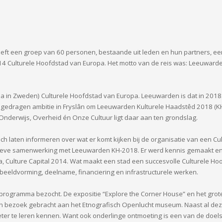
eeft een groep van 60 personen, bestaande uit leden en hun partners, e
014 Culturele Hoofdstad van Europa. Het motto van de reis was: Leeuward
a in Zweden) Culturele Hoofdstad van Europa. Leeuwarden is dat in 2018. 
ed gedragen ambitie in Fryslân om Leeuwarden Kulturele Haadstêd 2018 (K
Onderwijs, Overheid én Onze Cultuur ligt daar aan ten grondslag.
ich laten informeren over wat er komt kijken bij de organisatie van een 
nsieve samenwerking met Leeuwarden KH-2018. Er werd kennis gemaakt 
, Culture Capital 2014. Wat maakt een stad een succesvolle Culturele Ho
beeldvorming, deelname, financiering en infrastructurele werken.
le programma bezocht. De expositie “Explore the Corner House” en het gr
een bezoek gebracht aan het Etnografisch Openlucht museum. Naast al dez
ter te leren kennen. Want ook onderlinge ontmoeting is een van de doelst