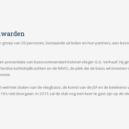
euwarden
 groep van 50 personen, bestaande uit leden en hun partners, een bezo
n presentatie van basiscommandant Kolonel-vlieger G.G. Verhaaf. Hij gin
andse luchtstrijdkrachten en de NAVO, de plek die de basis wil innemen 
nomie.
et wel/niet sluiten van de vliegbasis, de komst van de JSF en de betekenis
6’s niet doorgaan. In 2015 zal de club nog een keer te gast zijn op de vl