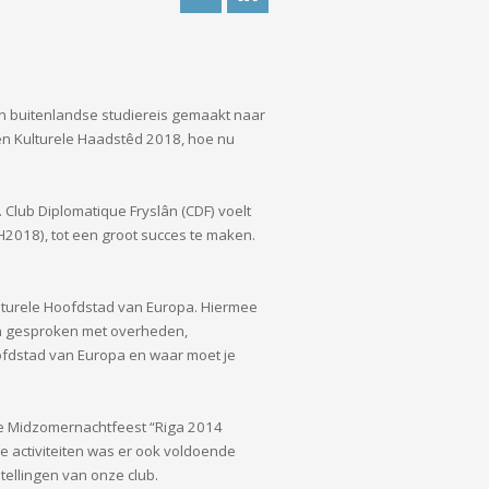
en buitenlandse studiereis gemaakt naar
en Kulturele Haadstêd 2018, hoe nu
Club Diplomatique Fryslân (CDF) voelt
H2018), tot een groot succes te maken.
Culturele Hoofdstad van Europa. Hiermee
en gesproken met overheden,
ofdstad van Europa en waar moet je
ote Midzomernachtfeest “Riga 2014
e activiteiten was er ook voldoende
ellingen van onze club.